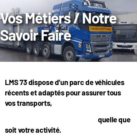
Passer
Vos Métiers / Notre
au
contenu
Savoir Faire
LMS 73 dispose d’un parc de véhicules
récents et adaptés pour assurer tous
vos transports,
quelle que
soit votre activité.