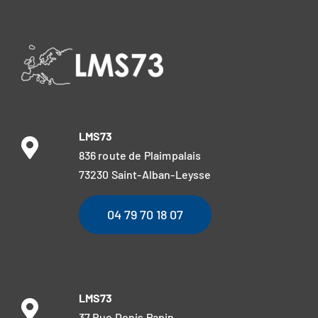
LMS73
836 route de Plaimpalais
73230 Saint-Alban-Leysse
04 79 70 18 07
LMS73
37 Rue Denis Papin